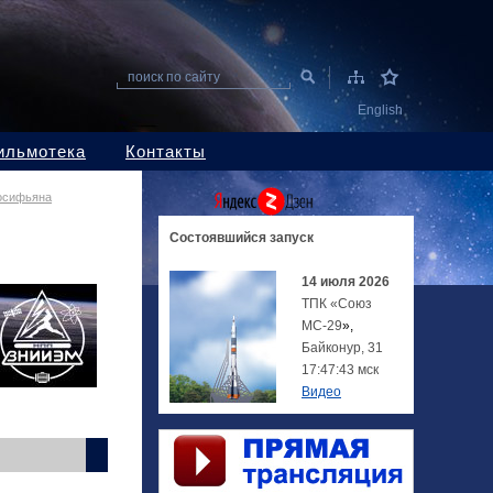
поиск по сайту
English
ильмотека
Контакты
осифьяна
Состоявшийся
запуск
14 июля 2026
ТПК «Союз
МС-29
»,
Байконур, 31
17:47:43 мск
Видео