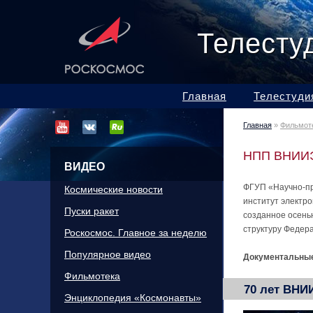
Телесту
Главная
Телестуди
Главная
»
Фильмот
НПП ВНИИЭ
ВИДЕО
ФГУП «Научно-пр
Космические новости
институт электр
Пуски ракет
созданное осень
структуру Федера
Роскосмос. Главное за неделю
Популярное видео
Документальные
Фильмотека
70 лет ВН
Энциклопедия «Космонавты»