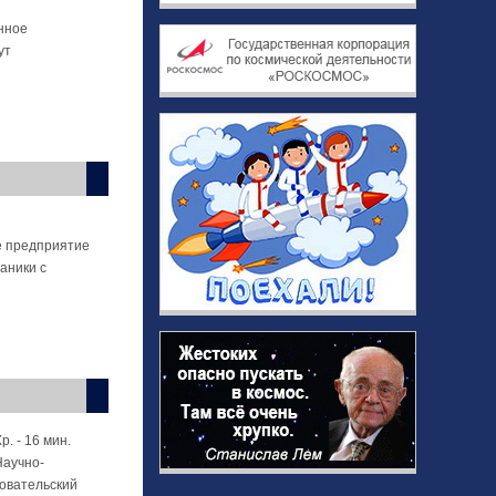
нное
ут
е предприятие
аники с
. - 16 мин.
Научно-
овательский