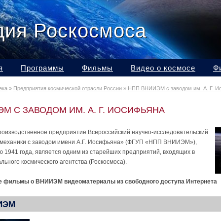
дия Роскосмоса
я
Программы
Фильмы
Видео о космосе
Ф
ека
»
Предприятия космической отрасли России
»
НПП ВНИИЭМ с заводом им. А. Г. И
М С ЗАВОДОМ ИМ. А. Г. ИОСИФЬЯНА
оизводственное предприятие Всероссийский научно-исследовательский
омеханики с заводом имени А.Г. Иосифьяна» (ФГУП «НПП ВНИИЭМ»),
ю 1941 года, является одним из старейших предприятий, входящих в
льного космического агентства (Роскосмоса).
 фильмы о ВНИИЭМ видеоматериалы из свободного доступа Интернета
ИИЭМ