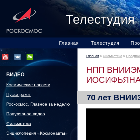
Телестудия
Главная
Телестудия
Про
Главная
»
Фильмотека
»
Предпри
НПП ВНИИЭМ
ВИДЕО
ИОСИФЬЯН
Космические новости
Пуски ракет
70 лет ВНИ
Роскосмос. Главное за неделю
Популярное видео
Фильмотека
Энциклопедия «Космонавты»