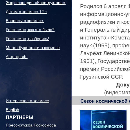
Энциклопедия «Конструкторы»
Родился 6 апреля 
Детям о космосе 12 +
информационно-уп
Вопросы о космосе
радиофизики и кос
и Генеральный дир
Роскосмос, как это было?
института «Комета
Роскосмос, разберись!
наук (1965), профе
Много букв: книги о космосе
Лауреат Ленинской
Астрограф
1951), Государств
премии Российской
Грузинской ССР.
Доку
(видеома
Интересное о космосе
Сезон космической
English
ПАРТНЕРЫ
Пресс-служба Роскосмоса