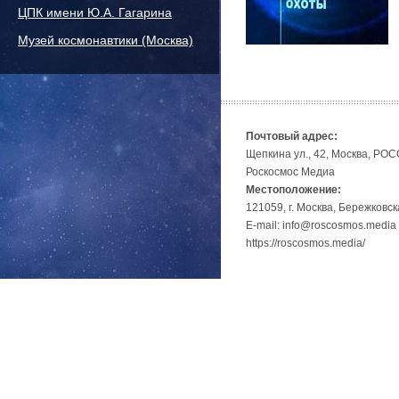
ЦПК имени Ю.А. Гагарина
Музей космонавтики (Москва)
Почтовый адрес:
Щепкина ул., 42, Москва, РО
Роскосмос Медиа
Местоположение:
121059, г. Москва, Бережковск
E-mail: info@roscosmos.media
https://roscosmos.media/