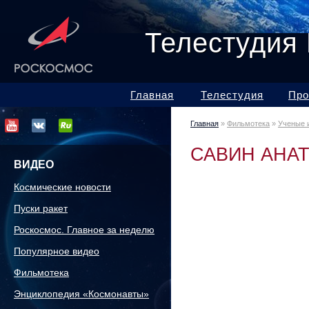
Телестудия
Главная
Телестудия
Про
Главная
»
Фильмотека
»
Ученые 
САВИН АНА
ВИДЕО
Космические новости
Пуски ракет
Роскосмос. Главное за неделю
Популярное видео
Фильмотека
Энциклопедия «Космонавты»