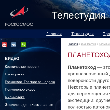
Телестудия
Главная
Телестудия
Про
Главная
»
Фильмотека
»
Космиче
ПЛАНЕТОХО
ВИДЕО
Космические новости
Планетоход
— это
предназначенный 
Пуски ракет
поверхности друго
Роскосмос. Главное за неделю
Некоторые планет
Популярное видео
для перемещения 
Фильмотека
экспедиции; други
Энциклопедия «Космонавты»
полностью автоно