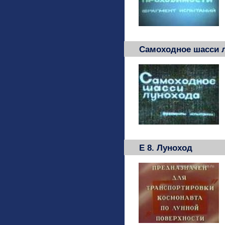
Самоходное шасси 
Е 8. Луноход