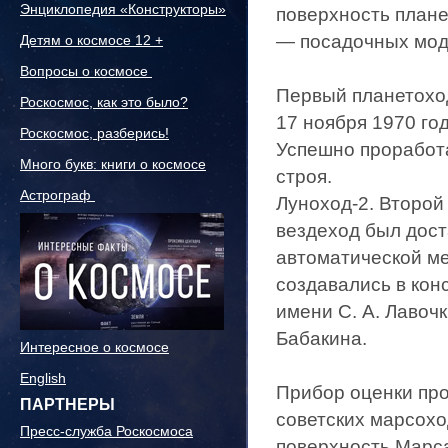
Энциклопедия «Конструкторы»
поверхность план
— посадочных мод
Детям о космосе 12 +
Вопросы о космосе
Первый планетоход
Роскосмос, как это было?
17 ноября 1970 го
Роскосмос, разберись!
Успешно проработа
Много букв: книги о космосе
строя.
Астрограф
Луноход-2. Второ
вездеход был дост
автоматической м
создавались в ко
имени С. А. Лавоч
Бабакина.
Интересное о космосе
English
Прибор оценки пр
ПАРТНЕРЫ
советских марсохо
Пресс-служба Роскосмоса
поверхность Марс