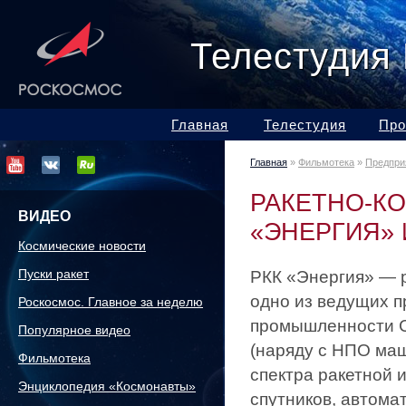
Телестудия
Главная
Телестудия
Про
Главная
»
Фильмотека
»
Предпри
РАКЕТНО-К
ВИДЕО
«ЭНЕРГИЯ» 
Космические новости
Пуски ракет
РКК «Энергия» — р
одно из ведущих п
Роскосмос. Главное за неделю
промышленности С
Популярное видео
(наряду с НПО ма
Фильмотека
спектра ракетной 
Энциклопедия «Космонавты»
спутников, автома