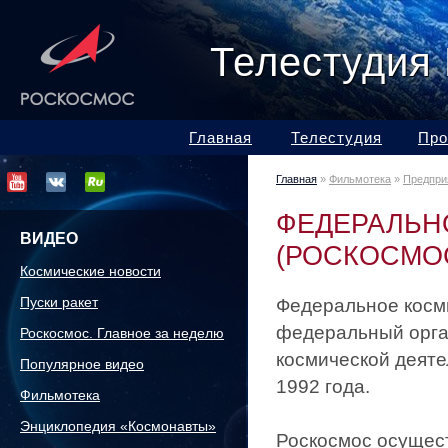
Телестудия
Главная
Телестудия
Про
Главная
»
Фильмотека
»
Предпри
ФЕДЕРАЛЬН
ВИДЕО
(РОСКОСМО
Космические новости
Пуски ракет
Федеральное косми
федеральный орга
Роскосмос. Главное за неделю
космической деяте
Популярное видео
1992 года.
Фильмотека
Энциклопедия «Космонавты»
Роскосмос осущес