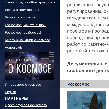
Энциклопедия «Конструкторы»
реализации госуд
Детям о космосе 12 +
регулированию, ок
Вопросы о космосе
государственным 
международного с
Роскосмос, как это было?
проектов и програ
Роскосмос, разберись!
проведения орган
Много букв: книги о космосе
работ по ракетно-
Астрограф
ракетной технике 
Документальные 
свободного досту
Роскосмос
Интересное о космосе
English
ПАРТНЕРЫ
Пресс-служба Роскосмоса