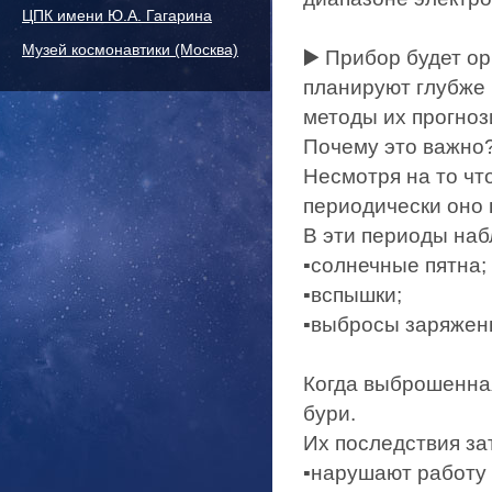
ЦПК имени Ю.А. Гагарина
Музей космонавтики (Москва)
▶️ Прибор будет о
планируют глубже 
методы их прогноз
Почему это важно
Несмотря на то чт
периодически оно 
В эти периоды на
▪️солнечные пятна;
▪️вспышки;
▪️выбросы заряжен
Когда выброшенная
бури.
Их последствия за
▪️нарушают работу 