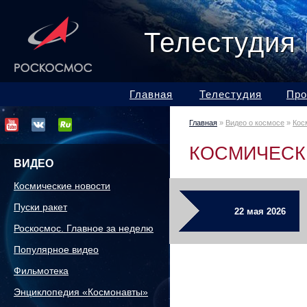
Телестудия
Главная
Телестудия
Про
Главная
»
Видео о космосе
»
Кос
КОСМИЧЕСК
ВИДЕО
Космические новости
Пуски ракет
22 мая 2026
Роскосмос. Главное за неделю
Популярное видео
Фильмотека
Энциклопедия «Космонавты»