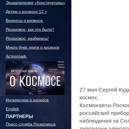
Энциклопедия «Конструкторы»
Детям о космосе 12 +
Вопросы о космосе
Роскосмос, как это было?
Роскосмос, разберись!
Много букв: книги о космосе
Астрограф
27 мая Сергей Куд
космос.
Интересное о космосе
Космонавты Роско
English
российский прибо
ПАРТНЕРЫ
наблюдения за Со
Пресс-служба Роскосмоса
диапазоне электро