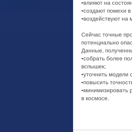
▪️влияют на состо
▪️создают помехи в
▪️воздействуют на
Сейчас точные пр
потенциально опа
Данные, полученны
▪️собрать более 
вспышек;
▪️уточнить модели 
▪️повысить точност
▪️минимизировать 
в космосе.