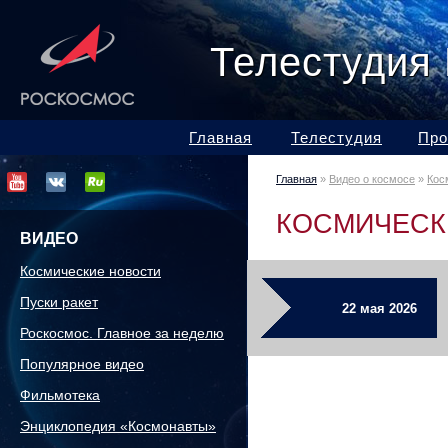
Телестудия
Главная
Телестудия
Про
Главная
»
Видео о космосе
»
Кос
КОСМИЧЕСК
ВИДЕО
Космические новости
Пуски ракет
22 мая 2026
Роскосмос. Главное за неделю
Популярное видео
Фильмотека
Энциклопедия «Космонавты»