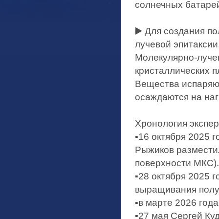
солнечных батаре
▶️ Для создания п
лучевой эпитаксии
Молекулярно‑луче
кристаллических п
Вещества испаряют
осаждаются на наг
Хронология экспе
▪️16 октября 2025
Рыжиков размести
поверхности МКС).
▪️28 октября 2025
выращивания полу
▪️в марте 2026 го
▪️27 мая Сергей К