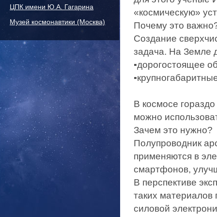
ЦПК имени Ю.А. Гагарина
«космическую» уст
Музей космонавтики (Москва)
Почему это важно
Создание сверхчи
задача. На Земле 
▪️дорогостоящее о
▪️крупногабаритны
В космосе гораздо
можно использоват
Зачем это нужно?
Полупроводник арс
применяются в эле
смартфонов, улуч
В перспективе экс
таких материалов 
силовой электрони