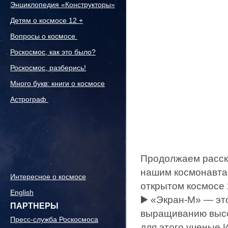
Энциклопедия «Конструкторы»
Детям о космосе 12 +
Вопросы о космосе
Роскосмос, как это было?
Роскосмос, разберись!
Много букв: книги о космосе
Астрограф
Продолжаем расска
нашим космонавта
Интересное о космосе
открытом космосе 
English
▶️ «Экран‑М» — эт
ПАРТНЕРЫ
выращиванию высо
Пресс-служба Роскосмоса
для этого ученые 