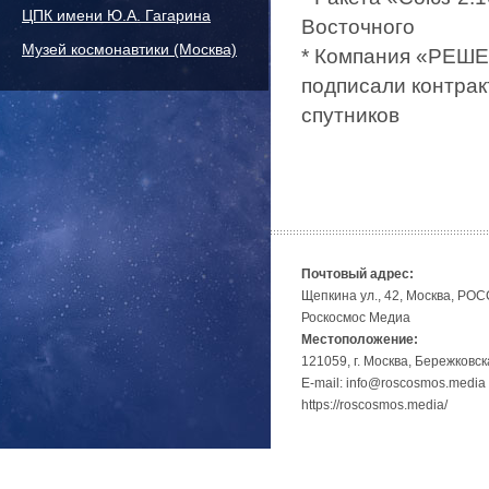
ЦПК имени Ю.А. Гагарина
Восточного
Музей космонавтики (Москва)
* Компания «РЕШЕ
подписали контра
спутников
Почтовый адрес:
Щепкина ул., 42, Москва, РО
Роскосмос Медиа
Местоположение:
121059, г. Москва, Бережковск
E-mail: info@roscosmos.media
https://roscosmos.media/