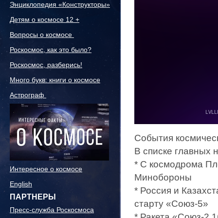
Энциклопедия «Конструкторы»
Детям о космосе 12 +
Вопросы о космосе
Роскосмос, как это было?
Роскосмос, разберись!
Много букв: книги о космосе
Астрограф
События космичес
В списке главных 
* С космодрома Пл
Интересное о космосе
Минобороны
English
* Россия и Казахст
ПАРТНЕРЫ
старту «Союз-5»
Пресс-служба Роскосмоса
* Ракета «Союз-2.