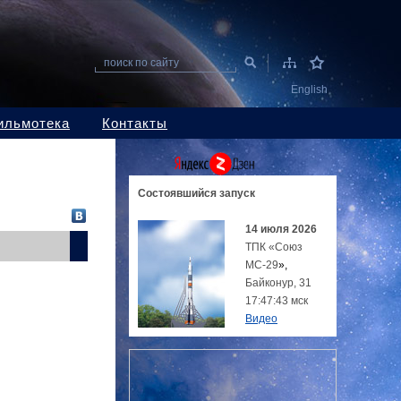
поиск по сайту
English
ильмотека
Контакты
Состоявшийся
запуск
14 июля 2026
ТПК «Союз
МС-29
»,
Байконур, 31
17:47:43 мск
Видео