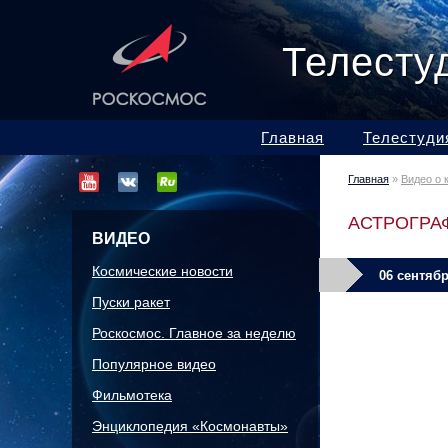
Телесту
Главная
Телестуди
Главная
»
Видео о 
АСТРОГРА
ВИДЕО
Космические новости
06 сентябр
Пуски ракет
Роскосмос. Главное за неделю
Популярное видео
Фильмотека
Энциклопедия «Космонавты»