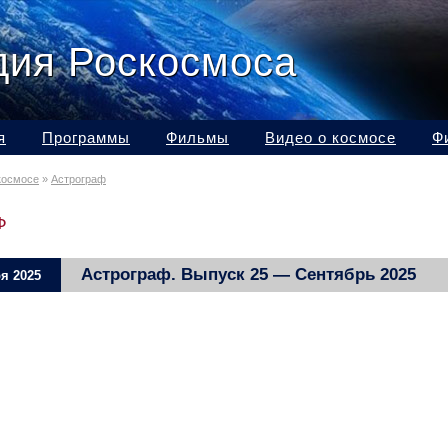
дия Роскосмоса
я
Программы
Фильмы
Видео о космосе
Ф
космосе
»
Астрограф
Ф
Астрограф. Выпуск 25 — Сентябрь 2025
я 2025