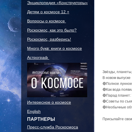
Энциклопедия «Конструкторы»
Детям о космосе 12 +
Вопросы о космосе
Роскосмос, как это было?
Роскосмос, разберись!
Много букв: книги о космосе
Астрограф
Звёзды, планеты
В новом выпуске
🔵Полное лунное
🔵Как вода появи
🔵Парад планет: 
🔵Советы по съе
Интересное о космосе
🔵Необычные объ
English
ПАРТНЕРЫ
Присылайте свои
Пресс-служба Роскосмоса