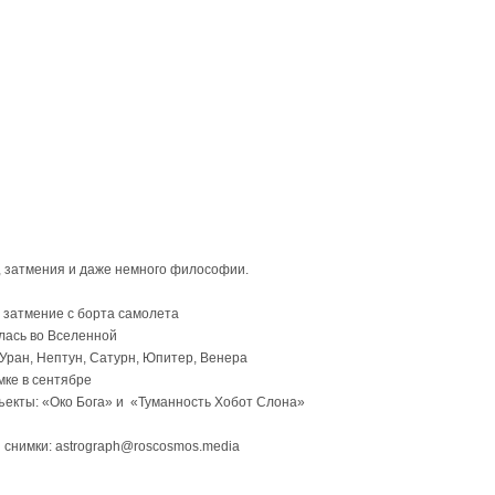
, затмения и даже немного философии.
 затмение с борта самолета
лась во Вселенной
Уран, Нептун, Сатурн, Юпитер, Венера
мке в сентябре
екты: «Око Бога» и «Туманность Хобот Слона»
 снимки: astrograph@roscosmos.media