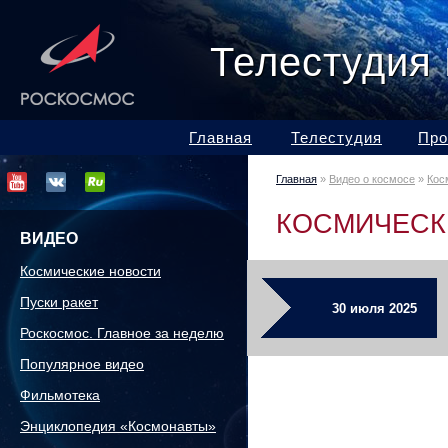
Телестудия
Главная
Телестудия
Про
Главная
»
Видео о космосе
»
Кос
КОСМИЧЕСК
ВИДЕО
Космические новости
Пуски ракет
30 июля 2025
Роскосмос. Главное за неделю
Популярное видео
Фильмотека
Энциклопедия «Космонавты»