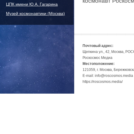
космонавт Роскос
ЦПК имени Ю.А. Гагарина
Музей космонавтики (Москва)
Почтовый адрес:
Щепкина ул., 42, Москва, РО
Роскосмос Медиа
Местоположение:
121059, г. Москва, Бережковск
E-mail: info@roscosmos.media
https://roscosmos.media/