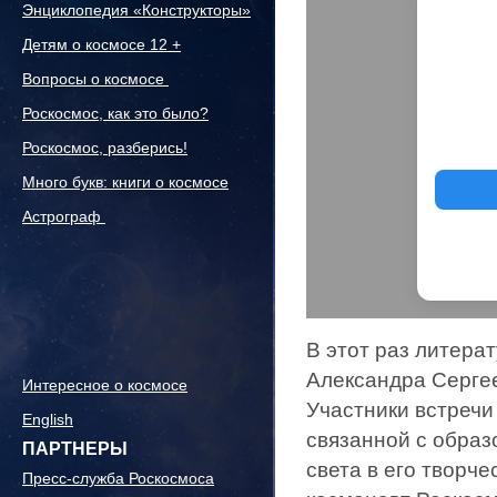
Энциклопедия «Конструкторы»
Детям о космосе 12 +
Вопросы о космосе
Роскосмос, как это было?
Роскосмос, разберись!
Много букв: книги о космосе
Астрограф
В этот раз литера
Александра Серге
Интересное о космосе
Участники встречи
English
связанной с образо
ПАРТНЕРЫ
света в его творч
Пресс-служба Роскосмоса