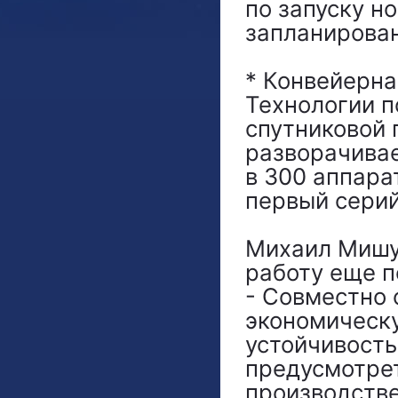
по запуску н
запланирован
* Конвейерна
Технологии п
спутниковой 
разворачивае
в 300 аппара
первый серий
Михаил Мишус
работу еще п
- Совместно
экономическ
устойчивость
предусмотрет
производстве