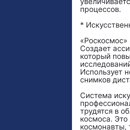
увеличивает
процессов.
* Искусствен
«Роскосмос» 
Создает асси
который пов
исследований
Использует н
снимков дист
Система иску
профессионал
трудятся в о
космоса. Это
космонавты, 