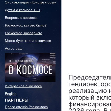
Энциклопедия «Конструкторы»
Детям о космосе 12 +
Вопросы о космосе
Роскосмос, как это было?
Роскосмос, разберись!
Много букв: книги о космосе
Астрограф
Председатель
гендиректор
Интересное о космосе
реализацию н
English
который вклю
ПАРТНЕРЫ
финансирован
Пресс-служба Роскосмоса
2036 года. В