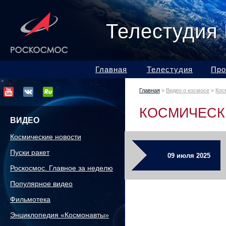
Телестудия
Главная
Телестудия
Про
Главная
»
Видео о космосе
»
Кос
КОСМИЧЕСК
ВИДЕО
Космические новости
Пуски ракет
09 июля 2025
Роскосмос. Главное за неделю
Популярное видео
Фильмотека
Энциклопедия «Космонавты»