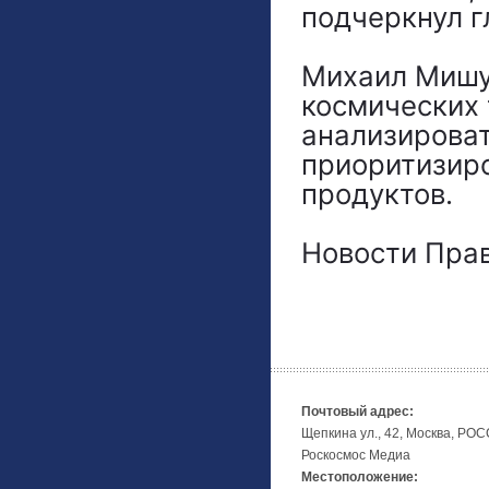
подчеркнул г
Михаил Мишус
космических
анализироват
приоритизиро
продуктов.
Новости Прав
Почтовый адрес:
Щепкина ул., 42, Москва, РО
Роскосмос Медиа
Местоположение: