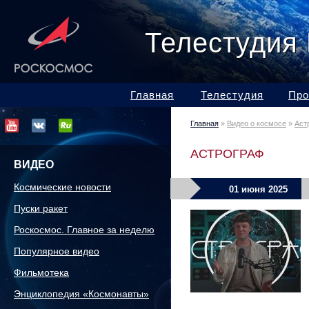
Телестудия
Главная
Телестудия
Про
Главная
»
Видео о космосе
»
Аст
АСТРОГРАФ
ВИДЕО
Космические новости
01 июня 2025
Пуски ракет
Роскосмос. Главное за неделю
Популярное видео
Фильмотека
Энциклопедия «Космонавты»