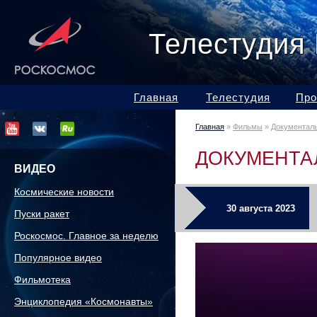
Телестудия
Главная
Телестудия
Про
Главная
»
Фильмы
»
Документал
ДОКУМЕНТА
ВИДЕО
Космические новости
30 августа 2023
Пуски ракет
Роскосмос. Главное за неделю
Популярное видео
Фильмотека
Энциклопедия «Космонавты»