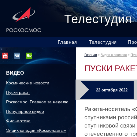
Телестудия
Главная
Телестудия
Про
Главная
»
Видео о космосе
»
Пус
ПУСКИ РАКЕ
ВИДЕО
Космические новости
22 октября 2022
Пуски ракет
Роскосмос. Главное за неделю
Ракета-носитель «
Популярное видео
спутниками росси
Фильмотека
спутниковой связи
Энциклопедия «Космонавты»
отечественного пр