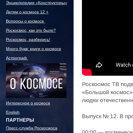
Энциклопедия «Конструкторы»
Детям о космосе 12 +
Вопросы о космосе
Роскосмос, как это было?
Роскосмос, разберись!
Много букв: книги о космосе
Астрограф
Роскосмос ТВ под
«Большой космос»
людях отечественн
Интересное о космосе
English
Выпуск № 12. В пр
ПАРТНЕРЫ
Пресс-служба Роскосмоса
00:00​ — космичес