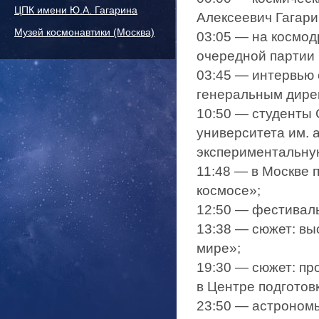
ЦПК имени Ю.А. Гагарина
Алексеевич Гагари
Музей космонавтики (Москва)
03:05​ — на космо
очередной партии
03:45​ — интервь
генеральным дире
10:50​ — студенты
университета им. 
экспериментальную
11:48​ — в Москве
космосе»;
12:50​ — фестивал
13:38​ — сюжет: в
мире»;
19:30​ — сюжет: п
в Центре подготов
23:50​ — астроно