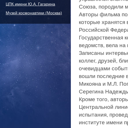
ЦПК имени Ю.А. Гагарина
Союза, породили м
Музей космонавтики (Москва)
Авторы фильма по
которые хранятся
Российской Федера
Государственная к
ведомств, вела на
Записаны интервь
коллег, друзей, бл
очевидцами событи
вошли последние в
Микояна и М.Л. По
Серегина Надежды
Кроме того, автор
Центральной лини
испытания, прове
институте имени п