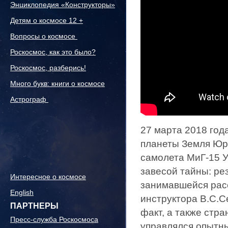
Энциклопедия «Конструкторы»
Детям о космосе 12 +
Вопросы о космосе
Роскосмос, как это было?
Роскосмос, разберись!
Много букв: книги о космосе
Астрограф
27 марта 2018 год
планеты Земля Юри
самолета МиГ-15 У
завесой тайны: ре
Интересное о космосе
занимавшейся расс
English
инструктора В.С.С
ПАРТНЕРЫ
факт, а также стр
Пресс-служба Роскосмоса
управлялся опытн