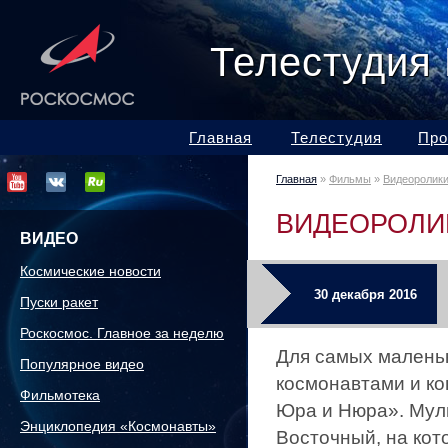
Телестудия
Главная
Телестудия
Про
Главная
»
Фильмы
»
Видеоролик
ВИДЕОРОЛИ
ВИДЕО
Космические новости
30 декабря 2016
Пуски ракет
Роскосмос. Главное за неделю
Для самых малень
Популярное видео
космонавтами и ко
Фильмотека
Юра и Нюра». Мул
Энциклопедия «Космонавты»
Восточный, на кот