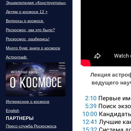
Энциклопедия «Конструкторы»
Детям о космосе 12 +
Вопросы о космосе
Роскосмос, как это было?
Роскосмос, разберись!
Много букв: книги о космосе
Астрограф
Лекция астроф
ведущего нау
2:10
 Первые им
Интересное о космосе
5:39
 Поиск экз
English
10:00
 Кандидаты
ПАРТНЕРЫ
12:41
 Лучшие ка
Пресс-служба Роскосмоса
15:32
 Система д