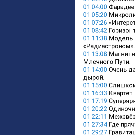
01:04:00
 Фарадее
01:05:20
 Микроли
01:07:26
 «Интерс
01:08:42
 Горизон
01:11:38
 Модель 
«Радиастроном».
01:13:08
 Магнитн
Млечного Пути.
01:14:00
 Очень д
дырой.
01:15:00
 Слишком
01:16:33
 Квартет
01:17:19
 Суперяр
01:20:22
 Одиночн
01:22:11
 Межзвёз
01:27:34
 Где пря
01:29:27
 Гравита