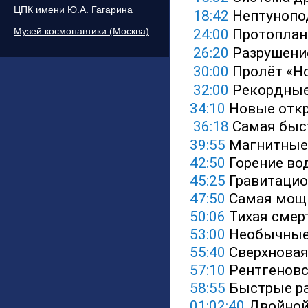
ЦПК имени Ю.А. Гагарина
18:42
 Нептунопо
Музей космонавтики (Москва)
24:00
 Протоплан
26:20
 Разрушени
30:00
 Пролёт «Н
32:00
 Рекордные
34:10
 Новые отк
36:18
 Самая быс
39:55
 Магнитные 
42:50
 Горение во
45:25
 Гравитаци
47:50
 Самая мощ
50:06
 Тихая смер
53:00
 Необычные
55:40
 Сверхновая
57:10
 Рентгенов
58:55
 Быстрые р
01:02:40
 Двойной