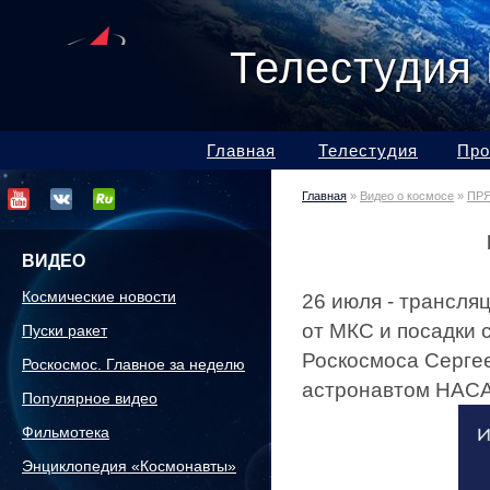
Телестудия
Главная
Телестудия
Про
Главная
»
Видео о космосе
»
ПР
ВИДЕО
Космические новости
26 июля - трансля
от МКС и посадки 
Пуски ракет
Роскосмоса Серге
Роскосмос. Главное за неделю
астронавтом НАСА
Популярное видео
Фильмотека
Энциклопедия «Космонавты»