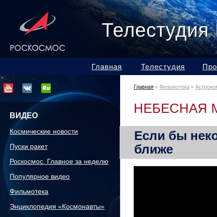
Телестудия
Главная
Телестудия
Про
Главная
»
Фильмотека
»
Астроно
НЕБЕСНАЯ 
ВИДЕО
Космические новости
Если бы нек
ближе
Пуски ракет
Роскосмос. Главное за неделю
Популярное видео
Фильмотека
Энциклопедия «Космонавты»