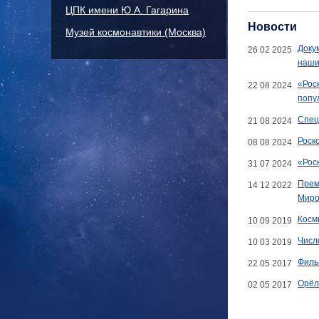
ЦПК имени Ю.А. Гагарина
Новости
Музей космонавтики (Москва)
Доку
26 02 2025
наши
«Рос
22 08 2024
попу
Спец
21 08 2024
Роск
08 08 2024
«Рос
31 07 2024
Прем
14 12 2022
Миро
Косм
10 09 2019
Числ
10 03 2019
Филь
22 05 2017
Орёл
02 05 2017