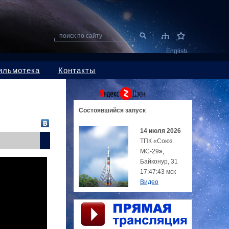
поиск по сайту
English
ильмотека
Контакты
Состоявшийся
запуск
14 июля 2026
ТПК «Союз
МС-29
»,
Байконур, 31
17:47:43 мск
Видео