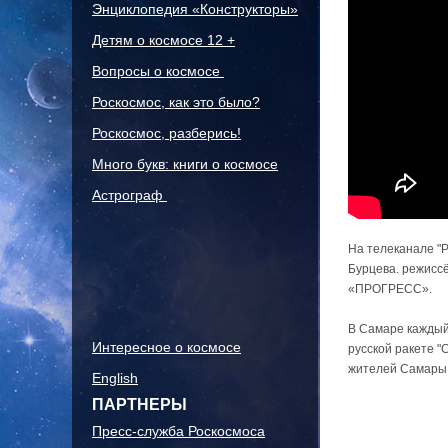
Энциклопедия «Конструкторы»
Детям о космосе 12 +
Вопросы о космосе
Роскосмос, как это было?
Роскосмос, разберись!
Много букв: книги о космосе
Астрограф
На телеканале "Р
Бурцева. режиссё
«ПРОГРЕСС».
В Самаре каждый 
Интересное о космосе
русской ракете "
жителей Самары, 
English
ПАРТНЕРЫ
Пресс-служба Роскосмоса