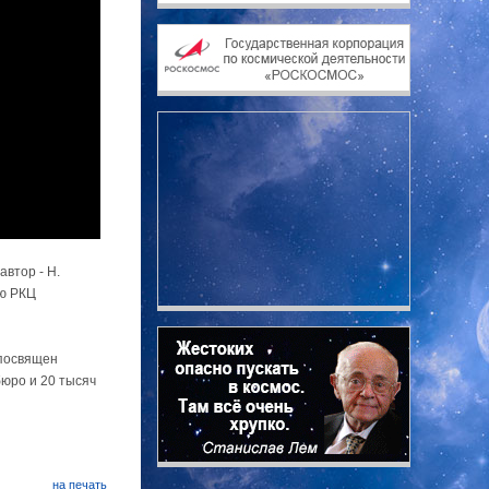
автор - Н.
ею РКЦ
 посвящен
бюро и 20 тысяч
на печать