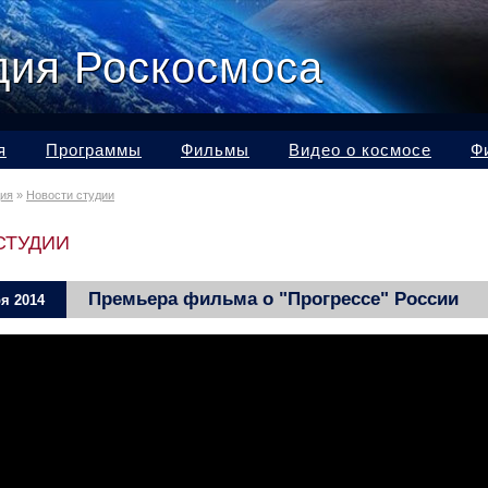
дия Роскосмоса
я
Программы
Фильмы
Видео о космосе
Ф
дия
»
Новости студии
СТУДИИ
Премьера фильма о "Прогрессе" России
я 2014