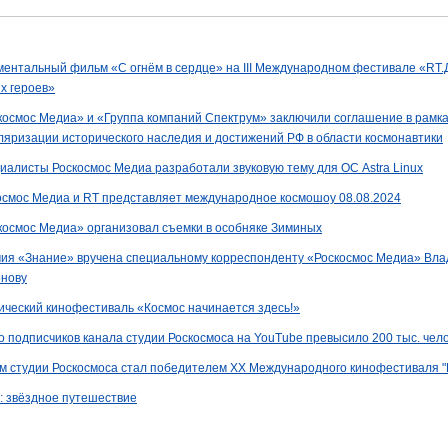
ментальный фильм «С огнём в сердце» на III Международном фестивале «RТ.
х героев»
космос Медиа» и «Группа компаний Спектрум» заключили соглашение в рамк
ляризации исторического наследия и достижений РФ в области космонавтики
иалисты Роскосмос Медиа разработали звуковую тему для ОС Astra Linux
осмос Медиа и RT представляет международное космошоу 08.08.2024
космос Медиа» организовал съемки в особняке Зиминых
ия «Знание» вручена специальному корреспонденту «Роскосмос Медиа» Вла
нову
ический кинофестиваль «Космос начинается здесь!»
о подписчиков канала студии Роскосмоса на YouTube превысило 200 тыс. чел
м студии Роскосмоса стал победителем XХ Международного кинофестиваля "
: звёздное путешествие