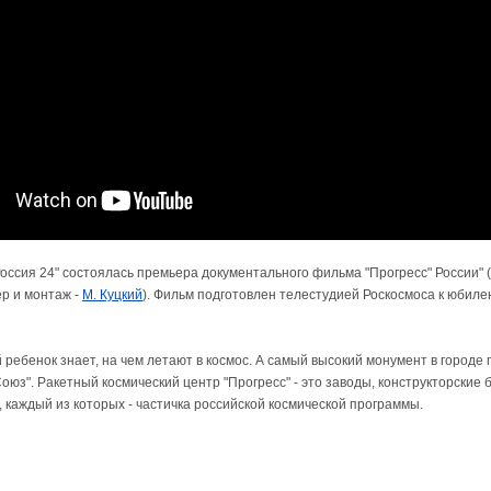
оссия 24" состоялась премьера документального фильма "Прогресс" России" (
р и монтаж -
М. Куцкий
). Фильм подготовлен телестудией Роскосмоса к юбил
ребенок знает, на чем летают в космос. А самый высокий монумент в городе
Союз". Ракетный космический центр "Прогресс" - это заводы, конструкторские 
каждый из которых - частичка российской космической программы.