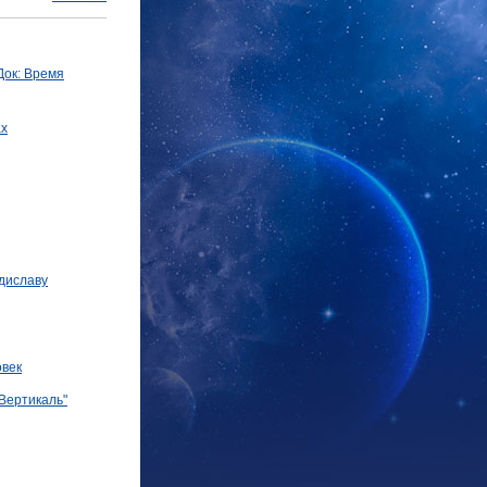
Док: Время
ах
диславу
овек
Вертикаль"