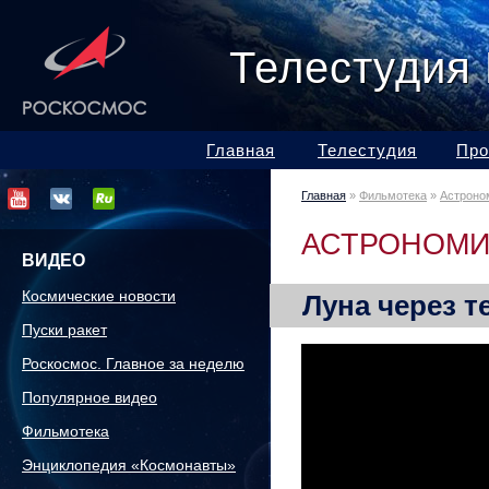
Телестудия
Главная
Телестудия
Про
Главная
»
Фильмотека
»
Астроно
АСТРОНОМИ
ВИДЕО
Космические новости
Луна через т
Пуски ракет
Роскосмос. Главное за неделю
Популярное видео
Фильмотека
Энциклопедия «Космонавты»