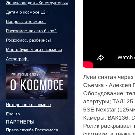
Энциклопедия «Конструкторы»
Детям о космосе 12 +
Вопросы о космосе
Роскосмос, как это было?
Роскосмос, разберись!
Много букв: книги о космосе
Астрограф
Луна снятая через
Съемка - Алексея 
Оборудование: тел
апертуры; ТАЛ125 
Интересное о космосе
5SE Nexstar (125мм
English
Камеры: ВАК136, 
ПАРТНЕРЫ
Ролик раскрывает
Пресс-служба Роскосмоса
спутнике, а также 