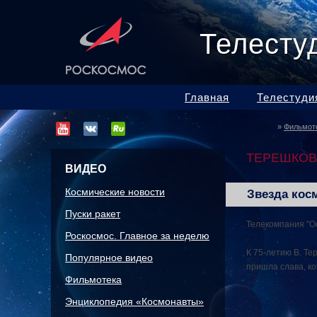
Телесту
Главная
Телестуди
Главная
»
Фильмот
ТЕРЕШКОВ
ВИДЕО
Космические новости
Звезда кос
Пуски ракет
Телекомпания "Ос
Роскосмос. Главное за неделю
К 75-летию В. Те
Популярное видео
пришла слава, к
Фильмотека
Энциклопедия «Космонавты»