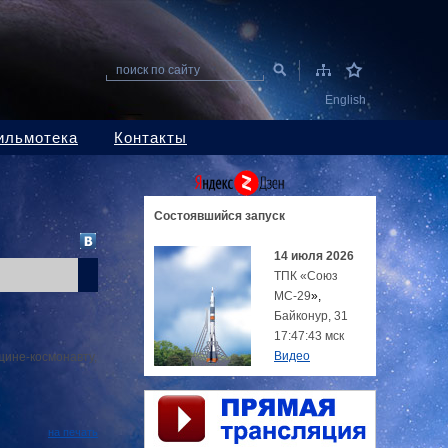
поиск по сайту
English
ильмотека
Контакты
Состоявшийся
запуск
14 июля 2026
ТПК «Союз
МС-29
»,
Байконур, 31
17:47:43 мск
Видео
щине-космонавту,
на печать