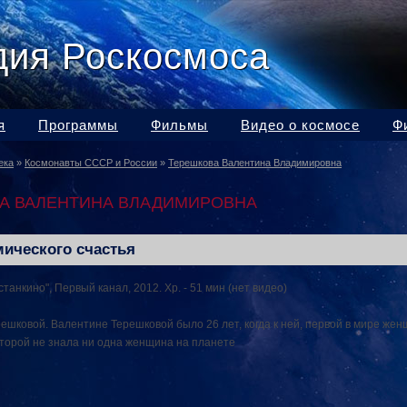
дия Роскосмоса
я
Программы
Фильмы
Видео о космосе
Ф
ека
»
Космонавты СССР и России
»
Терешкова Валентина Владимировна
А ВАЛЕНТИНА ВЛАДИМИРОВНА
мического счастья
танкино", Первый канал, 2012. Хр. - 51 мин (нет видео)
решковой. Валентине Терешковой было 26 лет, когда к ней, первой в мире жен
оторой не знала ни одна женщина на планете