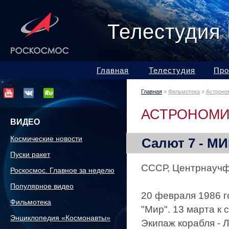
Телестудия
Главная
Телестудия
Про
Главная
»
Фильмотека
»
Астроно
АСТРОНОМИ
ВИДЕО
Космические новости
Салют 7 - МИ
Пуски ракет
СССР, Центрнаучфи
Роскосмос. Главное за неделю
Популярное видео
20 февраля 1986 г
Фильмотека
"Мир". 13 марта к
Энциклопедия «Космонавты»
Экипаж корабля -