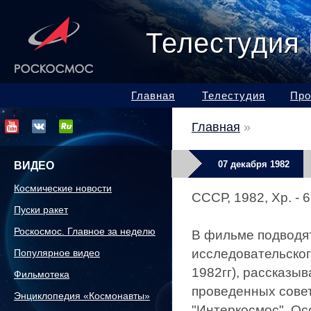
Телестудия
Главная
Телестудия
Про
Главная
»
07 декабря 1982
ВИДЕО
Космические новости
СССР, 1982, Хр. - 6
Пуски ракет
Роскосмос. Главное за неделю
В фильме подводят
исследовательског
Популярное видео
1982гг), рассказы
Фильмотека
проведенных сове
Энциклопедия «Космонавты»
"Интеркосмос". Ос