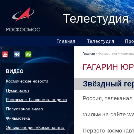
Телестудия
Главная
Телестудия
Про
Главная
»
Фильмотека
»
Космона
ГАГАРИН Ю
ВИДЕО
Космические новости
Звёздный ге
Пуски ракет
Россия, телеканал 
Роскосмос. Главное за неделю
Популярное видео
фильм на сайте w
Фильмотека
Энциклопедия «Космонавты»
Первого космонавт