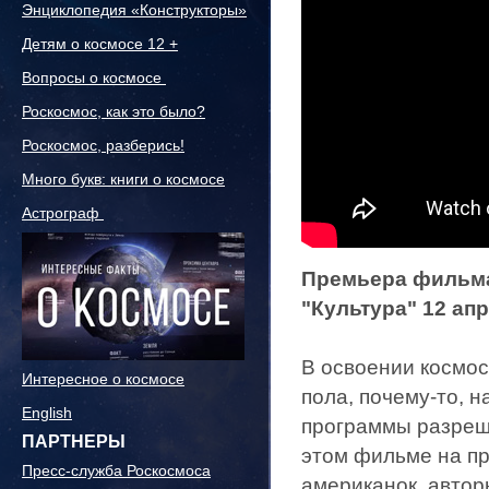
Энциклопедия «Конструкторы»
Детям о космосе 12 +
Вопросы о космосе
Роскосмос, как это было?
Роскосмос, разберись!
Много букв: книги о космосе
Астрограф
Премьера фильма
"Культура" 12 апр
В освоении космос
Интересное о космосе
пола, почему-то, 
English
программы разреша
ПАРТНЕРЫ
этом фильме на пр
Пресс-служба Роскосмоса
американок, автор