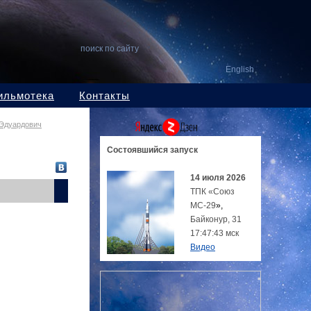
поиск по сайту
English
ильмотека
Контакты
 Эдуардович
Состоявшийся
запуск
14 июля 2026
ТПК «Союз
МС-29
»,
Байконур, 31
17:47:43 мск
Видео