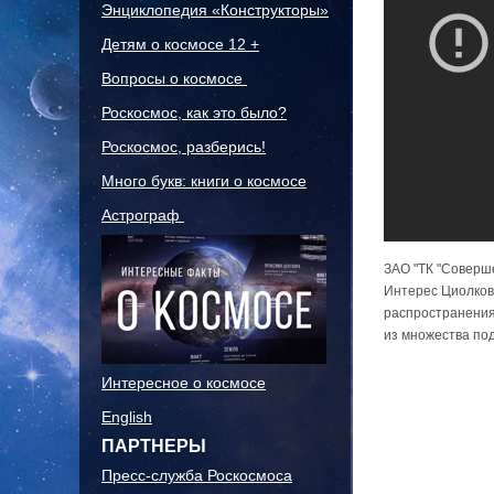
Энциклопедия «Конструкторы»
Детям о космосе 12 +
Вопросы о космосе
Роскосмос, как это было?
Роскосмос, разберись!
Много букв: книги о космосе
Астрограф
ЗАО "ТК "Совершен
Интерес Циолковс
распространения
из множества по
Интересное о космосе
English
ПАРТНЕРЫ
Пресс-служба Роскосмоса