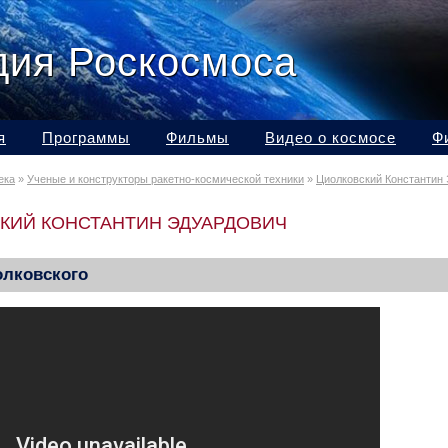
дия Роскосмоса
я
Программы
Фильмы
Видео о космосе
Ф
ека
»
Ученые и конструкторы ракетно-космической техники
»
Циолковский Константин
КИЙ КОНСТАНТИН ЭДУАРДОВИЧ
олковского