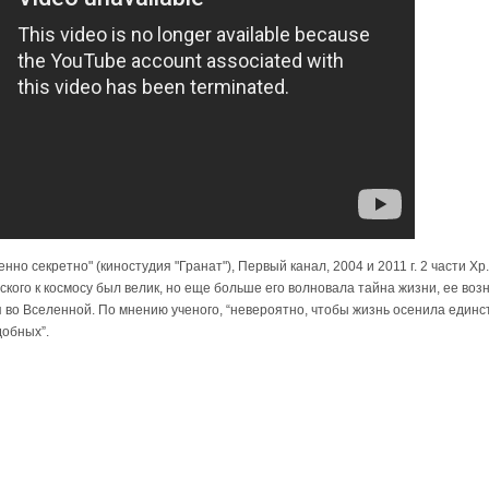
но секретно" (киностудия "Гранат"), Первый канал, 2004 и 2011 г. 2 части Хр. 
кого к космосу был велик, но еще больше его волновала тайна жизни, ее воз
 во Вселенной. По мнению ученого, “невероятно, чтобы жизнь осенила един
добных”.