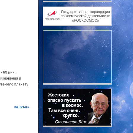
- 60 мин.
никновения и
ственную планету
на печать