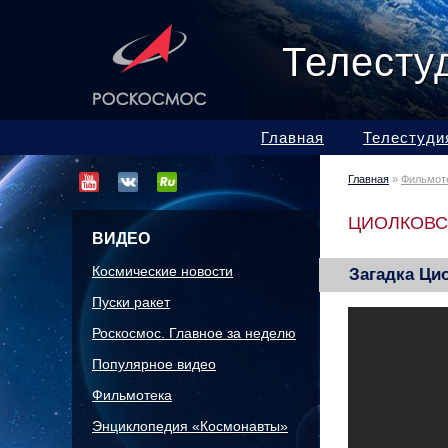
Телесту
Главная
Телестуди
Главная
»
Фильмот
ЦИОЛКОВС
ВИДЕО
Космические новости
Загадка Ци
Пуски ракет
Роскосмос. Главное за неделю
Популярное видео
Фильмотека
Энциклопедия «Космонавты»