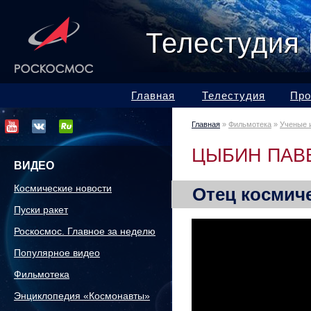
Телестудия
Главная
Телестудия
Про
Главная
»
Фильмотека
»
Ученые 
ЦЫБИН ПАВ
ВИДЕО
Космические новости
Отец космич
Пуски ракет
Роскосмос. Главное за неделю
Популярное видео
Фильмотека
Энциклопедия «Космонавты»