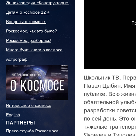
Энциклопедия «Конструкторы»
Детям о космосе 12 +
Вопросы о космосе
Роскосмос, как это было?
Роскосмос, разберись!
Много букв: книги о космосе
Астрограф
Школьник ТВ, Первы
Павел Цыбин. Имя
публике. Всю жизн
обаятельной улыб
Интересное о космосе
разработки советс
English
по сей день. Это 
ПАРТНЕРЫ
тяжелые транспорт
Пресс-служба Роскосмоса
Яковлев и Туполев