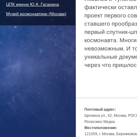
ЦПК имени Ю.А. Гагарина
фактически оставл
Музей космонавтики (Москва)
проект первого со
ставшего прообраз
первый спутник-шп
космонавта. Многи
невозможным. И то
уникальные докум
через что пришлос
Почтовый адрес:
Щепкина ул., 42, Москва, РО
Роскосмос Медиа
Местоположение:
121059, г. Москва, Бережковск