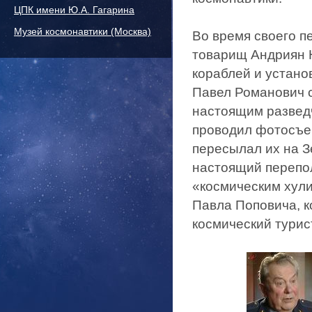
ЦПК имени Ю.А. Гагарина
Музей космонавтики (Москва)
Во время своего п
товарищ Андриян 
кораблей и устано
Павел Романович с
настоящим развед
проводил фотосъем
пересылал их на З
настоящий перепол
«космическим хули
Павла Поповича, 
космический турис