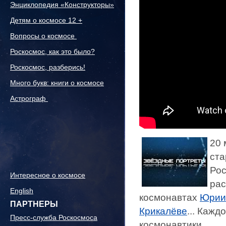
Энциклопедия «Конструкторы»
Детям о космосе 12 +
Вопросы о космосе
Роскосмос, как это было?
Роскосмос, разберись!
Много букв: книги о космосе
Астрограф
20 
ста
Ро
Интересное о космосе
рас
English
космонавтах
Юрии
ПАРТНЕРЫ
Крикалёве
... Кажд
Пресс-служба Роскосмоса
космонавтики.