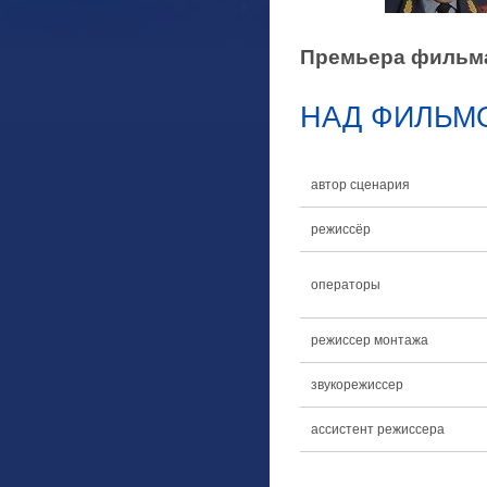
Премьера фильма 
НАД ФИЛЬМ
автор сценария
режиссёр
операторы
режиссер монтажа
звукорежиссер
ассистент режиссера