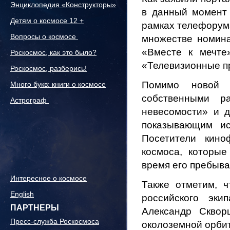
Энциклопедия «Конструкторы»
в данный момент 
Детям о космосе 12 +
рамках телефорума
Вопросы о космосе
множестве номина
«Вместе к мечте
Роскосмос, как это было?
«Телевизионные п
Роскосмос, разберись!
Помимо новой 
Много букв: книги о космосе
собственными р
Астрограф
невесомости» и 
показывающим ис
Посетители кин
космоса, которы
время его пребыва
Интересное о космосе
Также отметим, 
English
российского эк
ПАРТНЕРЫ
Александр Сквор
Пресс-служба Роскосмоса
околоземной орби