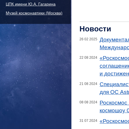
ЦПК имени Ю.А. Гагарина
Музей космонавтики (Москва)
Новости
Документал
26 02 2025
Междунаро
«Роскосмос
22 08 2024
соглашение
и достижен
Специалис
21 08 2024
для ОС Ast
Роскосмос
08 08 2024
космошоу 0
«Роскосмос
31 07 2024