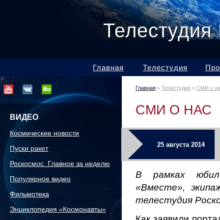
Телестудия
Главная
Телестудия
Про
Главная
»
Телестудия
»
СМИ о н
СМИ О НАС
ВИДЕО
Космические новости
25 августа 2014
Пуски ракет
Роскосмос. Главное за неделю
В рамках юбил
Популярное видео
«Вместе», экипа
Фильмотека
телестудия Роск
Энциклопедия «Космонавты»
Как заявили порта