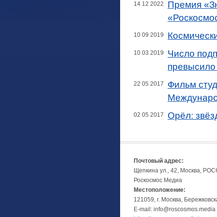
Премия «З
14 12 2022
«Роскосмо
Космически
10 09 2019
Число подп
10 03 2019
превысило 
Фильм студ
22 05 2017
Междунаро
Орёл: звёз
02 05 2017
Почтовый адрес:
Щепкина ул., 42, Москва, РО
Роскосмос Медиа
Местоположение:
121059, г. Москва, Бережковск
E-mail: info@roscosmos.media