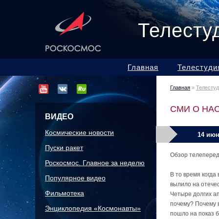
Телесту
Главная
Телестуди
Главная
»
Телесту
СМИ О НА
ВИДЕО
Космические новости
14 июн
Пуски ракет
Обзор телепереда
Роскосмос. Главное за неделю
В то время когда
Популярное видео
вылило на отече
Фильмотека
Четыре долгих ап
почему? Почему 
Энциклопедия «Космонавты»
пошло на показ 