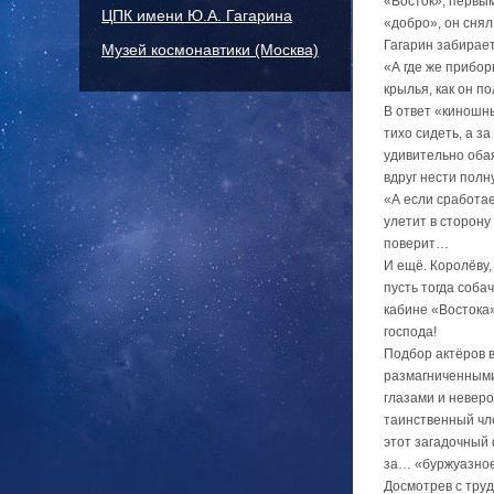
«Восток», первы
ЦПК имени Ю.А. Гагарина
«добро», он снял
Гагарин забирает
Музей космонавтики (Москва)
«А где же прибор
крылья, как он п
В ответ «киношны
тихо сидеть, а з
удивительно обая
вдруг нести полн
«А если сработае
улетит в сторон
поверит…
И ещё. Королёву,
пусть тогда соба
кабине «Востока»
господа!
Подбор актёров 
размагниченными
глазами и невер
таинственный чле
этот загадочный 
за… «буржуазное
Досмотрев с труд