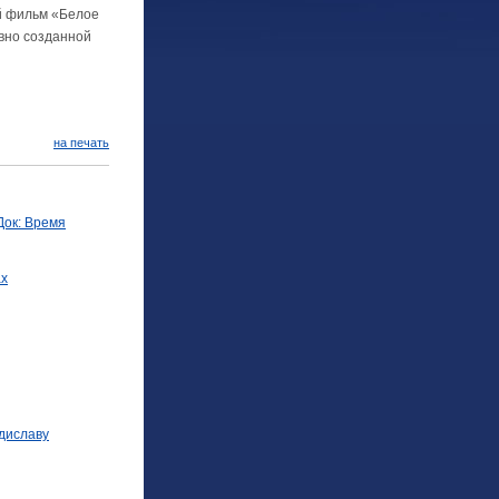
й фильм «Белое
вно созданной
на печать
Док: Время
ах
диславу