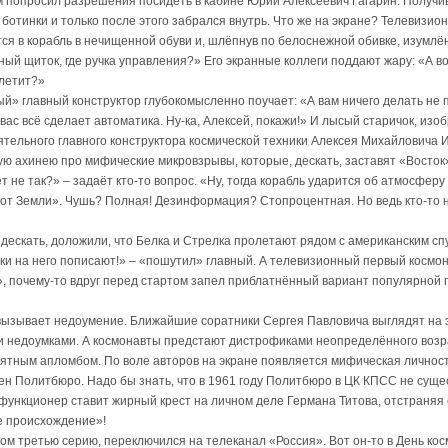
м попросил разрешения посидеть в кабине Юрий Алексеевич Гагарин. Получи
 ботинки и только после этого забрался внутрь. Что же на экране? Телевизио
ся в корабль в нечищенной обуви и, шлёпнув по белоснежной обивке, изумлё
ный щиток, где ручка управления?» Его экранные коллеги поддают жару: «А во
олетит?»
й» главный конструктор глубокомысленно поучает: «А вам ничего делать не 
а вас всё сделает автоматика. Ну-ка, Алексей, покажи!» И лысый старичок, и
тельного главного конструктора космической техники Алексея Михайловича 
ую ахинею про мифические микровзрывы, которые, дескать, заставят «Восток
т не так?» – задаёт кто-то вопрос. «Ну, тогда корабль ударится об атмосферу
у от Земли». Чушь? Полная! Дезинформация? Стопроцентная. Но ведь кто-то
 дескать, доложили, что Белка и Стрелка пролетают рядом с американским спу
чки на него пописают!» – «пошутил» главный. А телевизионный первый космон
, почему-то вдруг перед стартом запел приблатнённый вариант популярной п
вызывает недоумение. Ближайшие соратники Сергея Павловича выглядят на 
 недоумками. А космонавты предстают дистрофиками неопределённого возр
оятным апломбом. По воле авторов на экране появляется мифическая личност
н Политбюро. Надо бы знать, что в 1961 году Политбюро в ЦК КПСС не сущест
функционер ставит жирный крест на личном деле Германа Титова, отстраняя 
 происхождение»!
ом третью серию, переключился на телеканал «Россия». Вот он-то в День ко