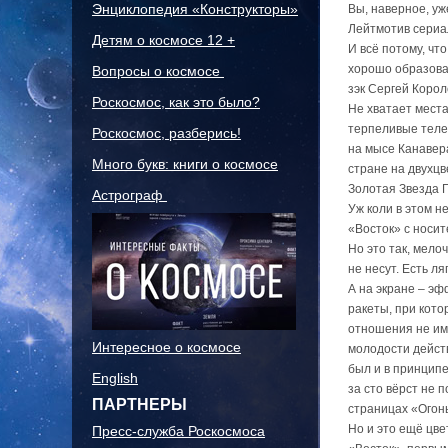
Энциклопедия «Конструкторы»
Вы, наверное, уж
Лейтмотив сериа
Детям о космосе 12 +
И всё потому, чт
хорошо образов
Вопросы о космосе
зэк Сергей Корол
Роскосмос, как это было?
Не хватает места
терпеливые теле
Роскосмос, разберись!
на мысе Канавер
Много букв: книги о космосе
стране на двухц
Золотая Звезда Г
Астрограф
Уж коли в этом н
«Восток» с носит
Но это так, мело
не несут. Есть л
А на экране – э
ракеты, при кот
отношения не им
Интересное о космосе
молодости дейст
был и в принципе
English
за сто вёрст не 
ПАРТНЕРЫ
страницах «Огонь
Но и это ещё цве
Пресс-служба Роскосмоса