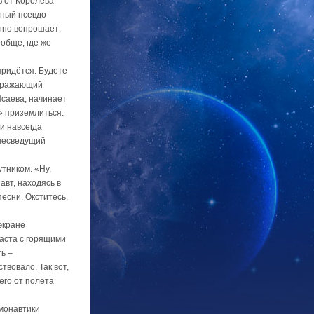
в от Королёва
нный псевдо-
нно вопрошает:
обще, где же
придётся. Будете
зображающий
Исаева, начинает
» приземлиться.
 и навсегда
 несведущий
тником. «Ну,
авт, находясь в
есни. Окститесь,
экране
аста с горящими
ь –
вовало. Так вот,
его от полёта
смонавтики