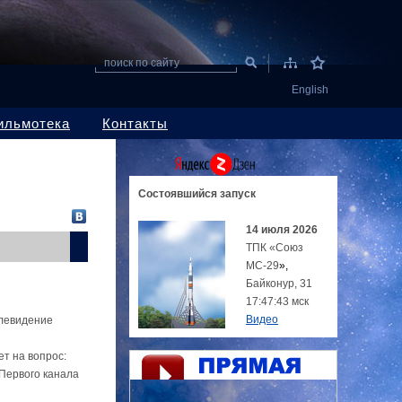
поиск по сайту
English
ильмотека
Контакты
Состоявшийся
запуск
14 июля 2026
ТПК «Союз
МС-29
»,
Байконур, 31
17:47:43 мск
Видео
елевидение
ет на вопрос:
Первого канала