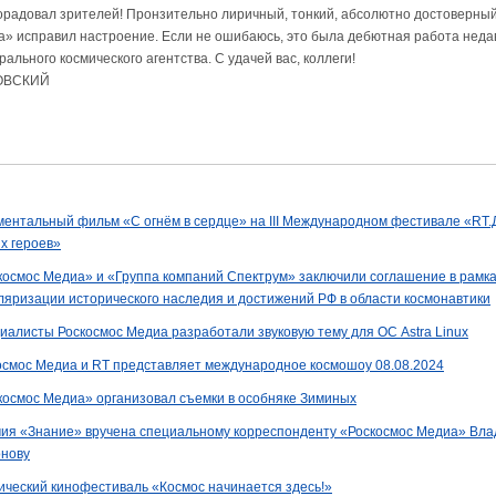
орадовал зрителей! Пронзительно лиричный, тонкий, абсолютно достоверны
а» исправил настроение. Если не ошибаюсь, это была дебютная работа неда
ального космического агентства. С удачей вас, коллеги!
ОВСКИЙ
ментальный фильм «С огнём в сердце» на III Международном фестивале «RТ.
х героев»
космос Медиа» и «Группа компаний Спектрум» заключили соглашение в рамк
ляризации исторического наследия и достижений РФ в области космонавтики
иалисты Роскосмос Медиа разработали звуковую тему для ОС Astra Linux
осмос Медиа и RT представляет международное космошоу 08.08.2024
космос Медиа» организовал съемки в особняке Зиминых
ия «Знание» вручена специальному корреспонденту «Роскосмос Медиа» Вла
нову
ический кинофестиваль «Космос начинается здесь!»