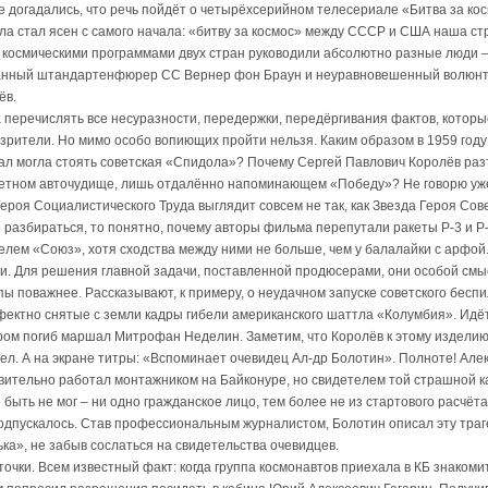
е догадались, что речь пойдёт о четырёхсерийном телесериале «Битва за кос
ла стал ясен с самого начала: «битву за космос» между СССР и США наша ст
о космическими программами двух стран руководили абсолютно разные люди –
анный штандартенфюрер СС Вернер фон Браун и неуравновешенный волюнт
ёв.
 перечислять все несуразности, передержки, передёргивания фактов, которы
зрители. Но мимо особо вопиющих пройти нельзя. Каким образом в 1959 году
ал могла стоять советская «Спидола»? Почему Сергей Павлович Королёв ра
ветном авточудище, лишь отдалённо напоминающем «Победу»? Не говорю уже
ероя Социалистического Труда выглядит совсем не так, как Звезда Героя Сов
е разбираться, то понятно, почему авторы фильма перепутали ракеты Р-3 и Р-
елем «Союз», хотя сходства между ними не больше, чем у балалайки с арфой
чи. Для решения главной задачи, поставленной продюсерами, они особой смы
япы поважнее. Рассказывают, к примеру, о неудачном запуске советского беспи
ффектно снятые с земли кадры гибели американского шаттла «Колумбия». Идё
ором погиб маршал Митрофан Неделин. Заметим, что Королёв к этому изделию
ел. А на экране титры: «Вспоминает очевидец Ал-др Болотин». Полноте! Але
вительно работал монтажником на Байконуре, но свидетелем той страшной 
 быть не мог – ни одно гражданское лицо, тем более не из стартового расчёта
подпускалось. Став профессиональным журналистом, Болотин описал эту тра
ка», не забыв сослаться на свидетельства очевидцев.
точки. Всем известный факт: когда группа космонавтов приехала в КБ знакоми