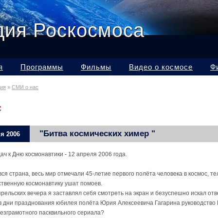
дия Роскосмоса
я
Программы
Фильмы
Видео о космосе
Ф
дия
»
СМИ о нас
С
"Битва космических химер "
я 2006
ч к Дню космонавтики - 12 апреля 2006 года.
 вся страна, весь мир отмечали 45-летие первого полёта человека в космос, т
ственную космонавтику ушат помоев.
рельских вечера я заставлял себя смотреть на экран и безуспешно искал отв
в дни празднования юбилея полёта Юрия Алексеевича Гагарина руководство 
безграмотного пасквильного сериала?