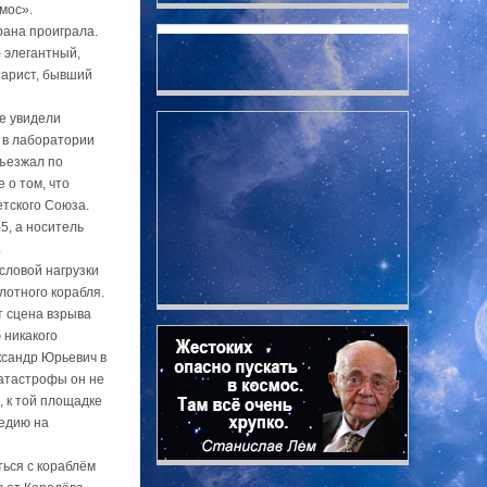
мос».
рана проиграла.
 элегантный,
арист, бывший
е увидели
 в лаборатории
зъезжал по
 о том, что
етского Союза.
5, а носитель
.
словой нагрузки
лотного корабля.
т сцена взрыва
 никакого
ксандр Юрьевич в
катастрофы он не
, к той площадке
гедию на
ться с кораблём