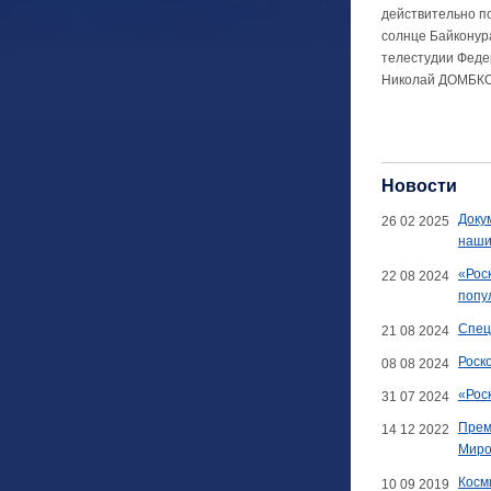
действительно п
солнце Байконур
телестудии Федер
Николай ДОМБК
Новости
Доку
26 02 2025
наши
«Рос
22 08 2024
попу
Спец
21 08 2024
Роск
08 08 2024
«Рос
31 07 2024
Прем
14 12 2022
Миро
Косм
10 09 2019