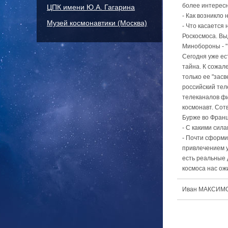
более интересн
ЦПК имени Ю.А. Гагарина
- Как возникло 
Музей космонавтики (Москва)
- Что касается
Роскосмоса. Вы
Минобороны - "
Сегодня уже ес
тайна. К сожал
только ее "зас
российский тел
телеканалов фи
космонавт. Сот
Бурже во Франц
- С какими сил
- Почти сформи
привлечением у
есть реальные 
космоса нас ож
Иван МАКСИМ