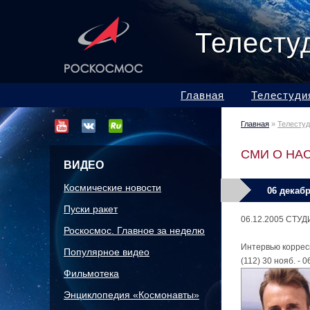
Телесту
Главная
Телестуди
Главная
»
Телесту
СМИ О НА
ВИДЕО
Космические новости
06 декабр
Пуски ракет
06.12.2005 СТУ
Роскосмос. Главное за неделю
Интервью коррес
Популярное видео
(112) 30 нояб. - 0
Фильмотека
Энциклопедия «Космонавты»