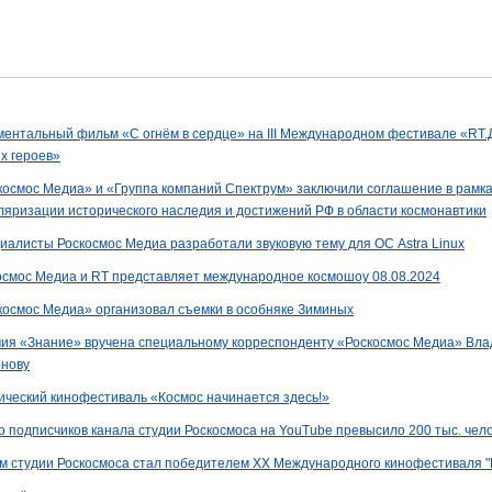
ментальный фильм «С огнём в сердце» на III Международном фестивале «RТ.
х героев»
космос Медиа» и «Группа компаний Спектрум» заключили соглашение в рамк
ляризации исторического наследия и достижений РФ в области космонавтики
иалисты Роскосмос Медиа разработали звуковую тему для ОС Astra Linux
осмос Медиа и RT представляет международное космошоу 08.08.2024
космос Медиа» организовал съемки в особняке Зиминых
ия «Знание» вручена специальному корреспонденту «Роскосмос Медиа» Вла
нову
ический кинофестиваль «Космос начинается здесь!»
о подписчиков канала студии Роскосмоса на YouTube превысило 200 тыс. чел
м студии Роскосмоса стал победителем XХ Международного кинофестиваля "