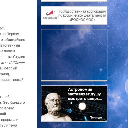
с".
в на Первом
что в ближайшие
тветственный
 назначен
лярным. Студия
азина", "Служу
а, который
ериод,
уверен - новый
атолий
. Это была его
по плечу
нной
о прорыва и
сть ли тема