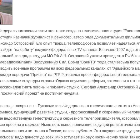
 Федеральном космическом агентстве создана телевизионная студия "Роскосмо
студии назначен журналист и режиссер, автор ряда документальных фильмо
ксандр Островский. Его опыт творца, телепродюсера позволяет надеяться, 
выйдет "на орбиту" ведущих федеральных TV-каналов. В начале 1997 года о
альной телерадиостудии МО РФ А.Н. Островский указом президента РФ был
лерадиокомпании Вооруженных Сил. Брэнд "ВоенТВ" тогда стал весьма попу
водить военные программы на всех федеральных каналах: от "Армейского маг
вом до передачи "Присяга" на РТР. Готовился проект федерального телеканал
се силовые структуры страны. Однако неумелая реформа, затеянная в тот п
ссионалов снять погоны и покинуть студию. Сегодня Александр Островский 
"космический проект" не постигнет неудача.
чности, - говорит он. - Руководитель Федерального космического агентства Ан
минов, курирующий развитие студии, - прогрессивный и современный человек
 не ведомственную телеструктуру, а серьезного телепроизводителя, которому 
ие проекты о космосе. Ныне есть ясное понимание ведущей роли отечестве
омышленности не только в России, но и за рубежом. Это ощущение грядущег
осмоса" надо донести до всех. Мир вступает в новую космическую гонку. Так е