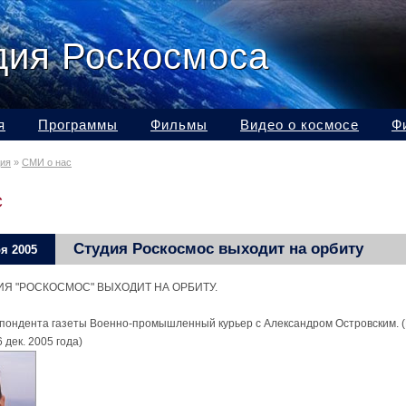
дия Роскосмоса
я
Программы
Фильмы
Видео о космосе
Ф
дия
»
СМИ о нас
С
Студия Роскосмос выходит на орбиту
я 2005
ДИЯ "РОСКОСМОС" ВЫХОДИТ НА ОРБИТУ.
пондента газеты Военно-промышленный курьер с Александром Островским.
6 дек. 2005 года)