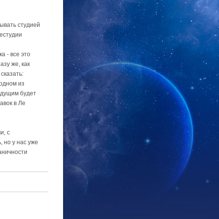
зывать студией
лестудии
а - все это
зу же, как
сказать:
 одном из
едущим будет
авок в Ле
и, с
 но у нас уже
раничности