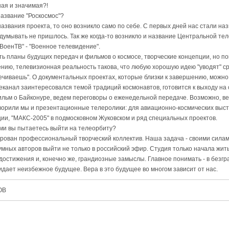
ая и значимая?!
название "Роскосмос"?
 названия проекта, то оно возникло само по себе. С первых дней нас стали на
думывать не пришлось. Так же когда-то возникло и название Центральной те
ВоенТВ" - "Военное телевидение".
ть планы будущих передач и фильмов о космосе, творческие концепции, но пок
ению, телевизионная реальность такова, что любую хорошую идею "уводят" сра
вечиваешь". О документальных проектах, которые близки к завершению, можно 
еканал заинтересовался темой традиций космонавтов, готовится к выходу на
льм о Байконуре, ведем переговоры о еженедельной передаче. Возможно, в
ворили мы и презентационные телеролики: для авиационно-космических выст
ии, "МАКС-2005" в подмосковном Жуковском и ряд специальных проектов.
ами вы пытаетесь выйти на телеорбиту?
рован профессиональный творческий коллектив. Наша задача - своими силам
мных авторов выйти не только в российский эфир. Студия только начала жить,
достижения и, конечно же, грандиозные замыслы. Главное понимать - в безг
идает неизбежное будущее. Вера в это будущее во многом зависит от нас.
ОВ