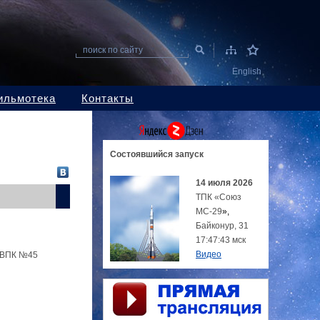
поиск по сайту
English
ильмотека
Контакты
Состоявшийся
запуск
14 июля 2026
ТПК «Союз
МС-29
»,
Байконур, 31
17:47:43 мск
Видео
 (ВПК №45