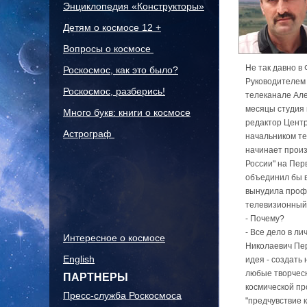
Энциклопедия «Конструкторы»
Детям о космосе 12 +
Вопросы о космосе
Не так давно в
Роскосмос, как это было?
Руководителем 
Роскосмос, разберись!
телеканале Але
месяцы студия 
Много букв: книги о космосе
редактор Центр
Астрограф
начальником те
начинает произ
России" на Пер
объединил бы в
вынудила профе
телевизионный 
- Почему?
- Все дело в ли
Интересное о космосе
Николаевич Пер
English
идея - создать
любые творческ
ПАРТНЕРЫ
космической пр
Пресс-служба Роскосмоса
"предчувствие к