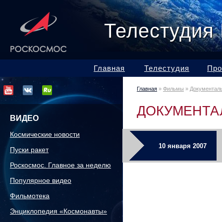
Телестудия
Главная
Телестудия
Про
Главная
»
Фильмы
»
Документал
ДОКУМЕНТА
ВИДЕО
Космические новости
10 января 2007
Пуски ракет
Роскосмос. Главное за неделю
Популярное видео
Фильмотека
Энциклопедия «Космонавты»