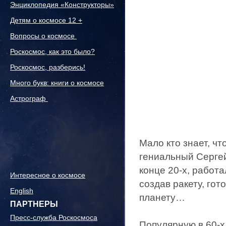
Энциклопедия «Конструкторы»
Детям о космосе 12 +
Вопросы о космосе
Роскосмос, как это было?
Роскосмос, разберись!
Много букв: книги о космосе
Астрограф
Мало кто знает, ч
гениальный Серге
конце 20-х, работ
Интересное о космосе
создав ракету, гот
English
планету…
ПАРТНЕРЫ
Пресс-служба Роскосмоса
Популярную в 60-х