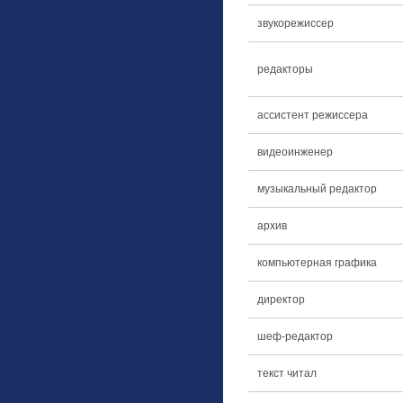
звукорежиссер
редакторы
ассистент режиссера
видеоинженер
музыкальный редактор
архив
компьютерная графика
директор
шеф-редактор
текст читал