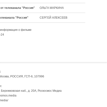
от телеканала "Россия"
ОЛЬГА МАРКИНА
елеканала "Россия"
СЕРГЕЙ АЛЕКСЕЕВ
 информация о фильме
-24
:
 Москва, РОССИЯ, ГСП-6, 107996
:
, Бережковская наб., д. 20А, Роскосмос Медиа
cosmos.media
.media/