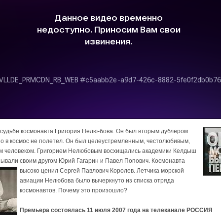
судьбе космонавта Григория Нелю-бова. Он был вторым дублером
но в космос не полетел. Он был целеустремленным, честолюбивым,
м человеком. Григорием Нелюбовым восхищались академики Келдыш
зывали своим другом Юрий Гагарин и Павел Попович.
Космонавта
высоко ценил Сергей Павлович Королев. Летчика морской
авиации Нелюбова было вычеркнуто из списка отряда
космонавтов. Почему это произошло?
Премьера состоялась 11 июля 2007 года на телеканале РОССИЯ