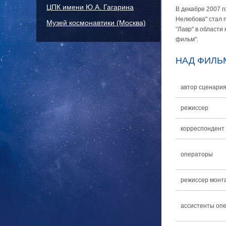
ЦПК имени Ю.А. Гагарина
В декабре 2007 
Нелюбова" стал 
Музей космонавтики (Москва)
"Лавр" в области
фильм".
НАД ФИЛЬ
автор сценари
режиссер
корреспондент
операторы
режиссер монт
ассистенты оп