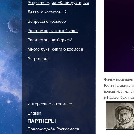
Энциклопедия «Конструкторы»
Детям о космосе 12 +
Вопросы о космосе
Роскосмос, как это было?
Роскосмос, разберись!
Много букв: книги о космосе
Астрограф
Фильм посвящен 
Юрия Гагарина, 
волевым, сильны
и Раушенбах, на
Интересное о космосе
English
ПАРТНЕРЫ
Пресс-служба Роскосмоса