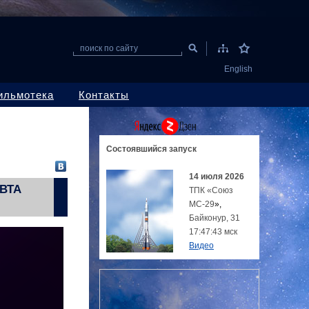
поиск по сайту
English
ильмотека
Контакты
Состоявшийся
запуск
14 июля 2026
ВТА
ТПК «Союз
МС-29
»,
Байконур, 31
17:47:43 мск
Видео