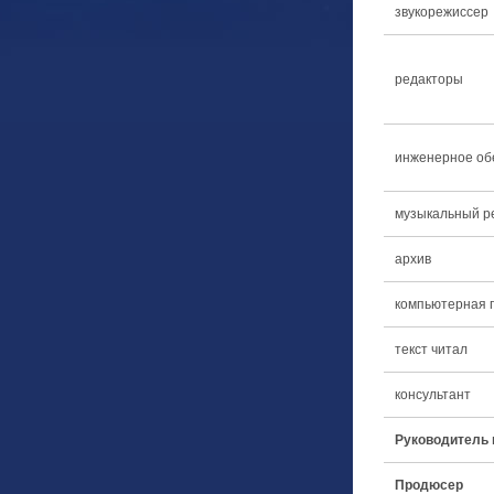
звукорежиссер
редакторы
инженерное об
музыкальный р
архив
компьютерная 
текст читал
консультант
Руководитель 
Продюсер