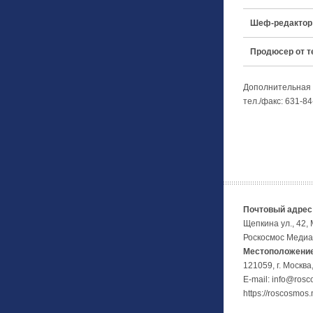
Шеф-редактор 
Продюсер от т
Дополнительная
тел./факс: 631-84
Почтовый адрес
Щепкина ул., 42,
Роскосмос Медиа
Местоположение
121059, г. Москва
E-mail: info@ros
https://roscosmos