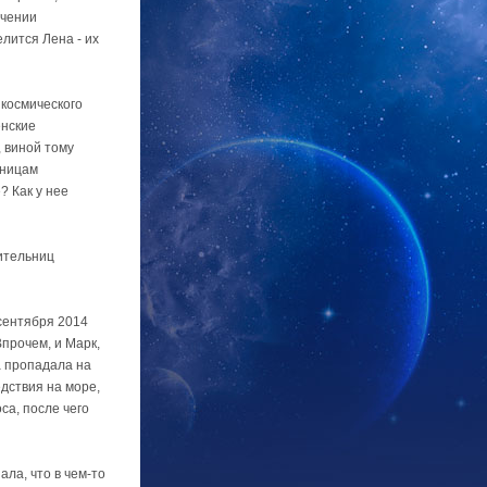
ечении
лится Лена - их
 космического
енские
 виной тому
ьницам
? Как у нее
вительниц
сентября 2014
Впрочем, и Марк,
а пропадала на
дствия на море,
са, после чего
ла, что в чем-то