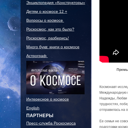
Энциклопедия «Конструкторы»
Детям о космосе 12 +
Вопросы о космосе
Роскосмос, как это было?
Роскосмос, разберись!
Много букв: книги о космосе
Астрограф
Премье
Космонавт-иссле
Международную к
Надежды, Любви 
Интересное о космосе
трудностях, побе
English
отправилась на о
ПАРТНЕРЫ
Ее семья не совс
Пресс-служба Роскосмоса
подготовки космо