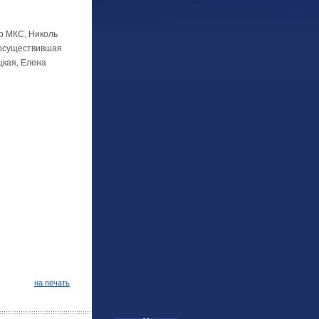
р МКС, Николь
 осуществившая
цкая, Елена
на печать