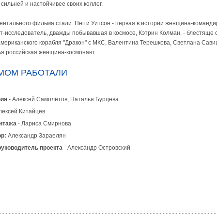
сильней и настойчивее своих коллег.
ентального фильма стали: Пегги Уитсон - первая в истории женщина-команди
вт-исследователь, дважды побывавшая в космосе, Кэтрин Колман, - блестяще
американского корабля "Дракон" с МКС, Валентина Терешкова, Светлана Сави
ья российская женщина-космонавт.
МОМ РАБОТАЛИ
рия
- Алексей Самолётов, Наталья Бурцева
лексей Китайцев
онтажа
- Лариса Смирнова
р:
Александр Зараелян
руководитель проекта
- Александр Островский