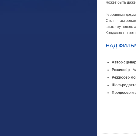
может быть даже 
Героинями докум
Стотт - астрона
стыковку нового 
Кондакова - трет
НАД ФИЛЬ
Автор сцена
Режиссёр
- А
Режиссёр м
Шеф-редакто
Продюсер и 