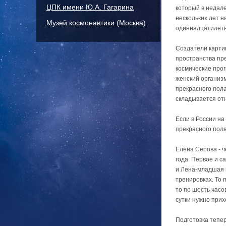
ЦПК имени Ю.А. Гагарина
который в недал
нескольких лет 
Музей космонавтики (Москва)
одиннадцатилетня
Создатели картин
пространства пр
космические про
женский организ
прекрасного пола
складывается от
Если в России на
прекрасного пола
Елена Серова - 
года. Первое и с
и Лена-младшая к
тренировках. То 
то по шесть часо
сутки нужно прих
Подготовка тепер