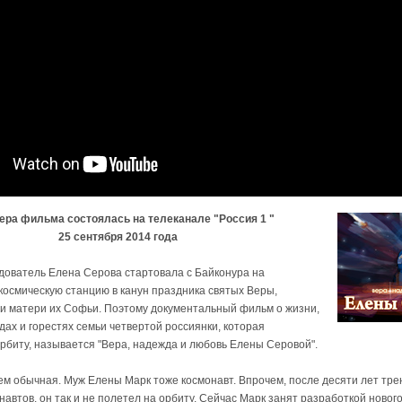
ра фильма состоялась на телеканале "Россия 1 "
25 сентября 2014 года
дователь Елена Серова стартовала с Байконура на
осмическую станцию в канун праздника святых Веры,
и матери их Софьи. Поэтому документальный фильм о жизни,
дах и горестях семьи четвертой россиянки, которая
рбиту, называется "Вера, надежда и любовь Елены Серовой".
ем обычная. Муж Елены Марк тоже космонавт. Впрочем, после десяти лет тре
навтов, он так и не полетел на орбиту. Сейчас Марк занят разработкой нового