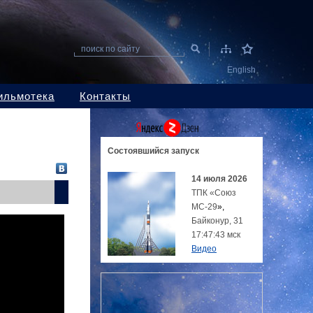
поиск по сайту
English
ильмотека
Контакты
Состоявшийся
запуск
14 июля 2026
ТПК «Союз
МС-29
»,
Байконур, 31
17:47:43 мск
Видео