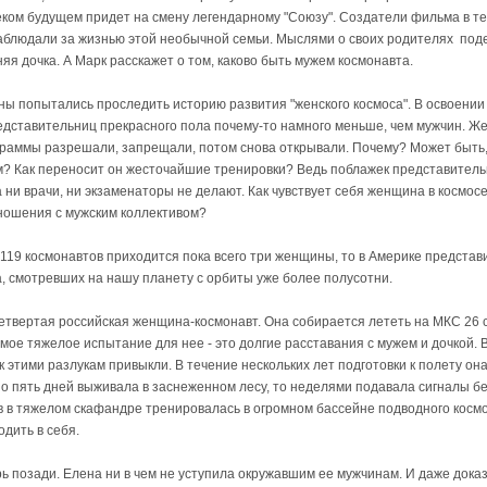
еком будущем придет на смену легендарному "Союзу". Создатели фильма в т
наблюдали за жизнью этой необычной семьи. Мыслями о своих родителях поде
я дочка. А Марк расскажет о том, каково быть мужем космонавта.
ы попытались проследить историю развития "женского космоса". В освоении
едставительниц прекрасного пола почему-то намного меньше, чем мужчин. Ж
граммы разрешали, запрещали, потом снова открывали. Почему? Может быть,
м? Как переносит он жесточайшие тренировки? Ведь поблажек представител
 ни врачи, ни экзаменаторы не делают. Как чувствует себя женщина в космосе
ношения с мужским коллективом?
 119 космонавтов приходится пока всего три женщины, то в Америке предста
, смотревших на нашу планету с орбиты уже более полусотни.
четвертая российская женщина-космонавт. Она собирается лететь на МКС 26 
амое тяжелое испытание для нее - это долгие расставания с мужем и дочкой. 
 этими разлукам привыкли. В течение нескольких лет подготовки к полету он
по пять дней выживала в заснеженном лесу, то неделями подавала сигналы бе
в в тяжелом скафандре тренировалась в огромном бассейне подводного космо
одить в себя.
ь позади. Елена ни в чем не уступила окружавшим ее мужчинам. И даже доказа