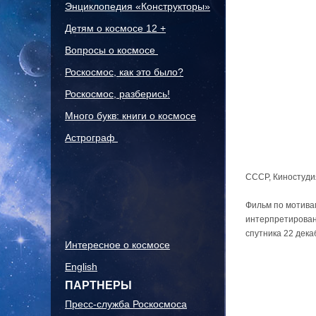
Энциклопедия «Конструкторы»
Детям о космосе 12 +
Вопросы о космосе
Роскосмос, как это было?
Роскосмос, разберись!
Много букв: книги о космосе
Астрограф
СССР, Киностудия 
Фильм по мотива
интерпретированы
спутника 22 дека
Интересное о космосе
English
ПАРТНЕРЫ
Пресс-служба Роскосмоса