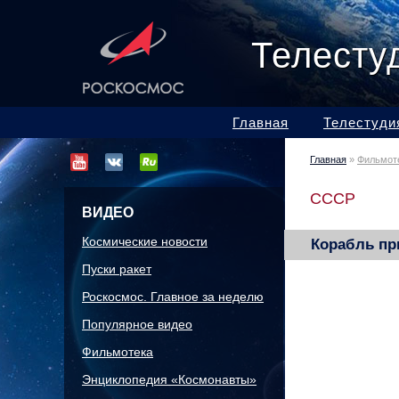
Телесту
Главная
Телестуди
Главная
»
Фильмот
СССР
ВИДЕО
Космические новости
Корабль п
Пуски ракет
Роскосмос. Главное за неделю
Популярное видео
Фильмотека
Энциклопедия «Космонавты»