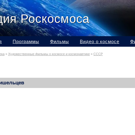
дия Роскосмоса
я
Программы
Фильмы
Видео о космосе
Ф
ека
»
Художественные фильмы о космосе и космонавтике
»
СССР
ришельцев