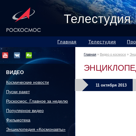
Телестудия
Главная
Телестудия
Про
Главная
»
Видео о космосе
»
Энц
ЭНЦИКЛОПЕ
ВИДЕО
Космические новости
11 октября 2013
Пуски ракет
Роскосмос. Главное за неделю
Популярное видео
Фильмотека
Энциклопедия «Космонавты»