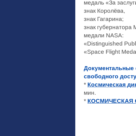
медаль «За заслуги
знак Королёва,
знак Гагарина;
знак губернатора 
медали NASA:
«Distinguished Publ
«Space Flight Meda
Документальные 
свободного досту
*
Космическая ди
мин.
*
КОСМИЧЕСКАЯ О