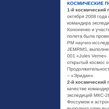
КОСМИЧЕСКИЕ П
1-й космический 
октября 2008 года
командира экспеди
Кононенко и участ
полета была прове
PM научно-исследо
JEMRMS, выполнен
001 «Jules Verne».
открытый космос о
Продолжительность 
– «Эридан».
2-й космический 
качестве команди
экспедиций МКС-2
Фоссумом и астро
выполнил один вых