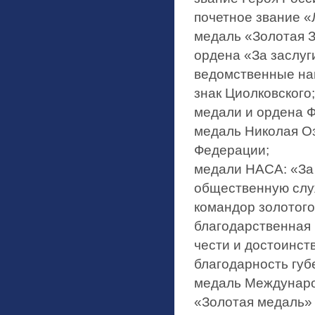
почетное звание «
медаль «Золотая З
ордена «За заслуги 
ведомственные наг
знак Циолковского;
медали и ордена 
медаль Николая О
Федерации;
медали НАСА: «За
общественную слу
командор золотого
благодарственная
чести и достоинст
благодарность губ
медаль Международ
«Золотая медаль» 