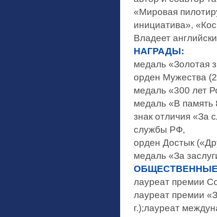
«Мировая пилотир
инициатива», «Кос
Владеет английски
НАГРАДЫ:
медаль «Золотая зв
орден Мужества (25
медаль «300 лет Р
медаль «В память 
знак отличия «За 
службы РФ,
орден Достык («Дру
медаль «За заслуги
ОБЩЕСТВЕННЫЕ
лауреат премии Со
лауреат премии «
г.);лауреат между