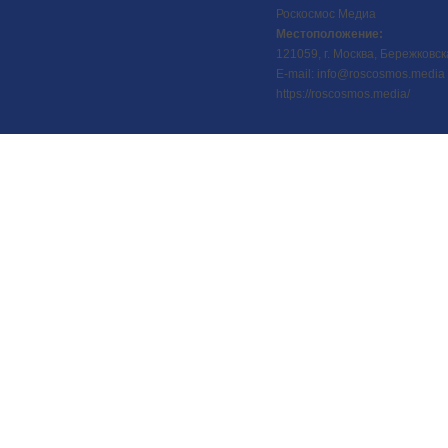
Роскосмос Медиа
Местоположение:
121059, г. Москва, Бережковск
E-mail: info@roscosmos.media
https://roscosmos.media/