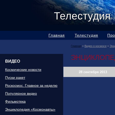
Телестудия
Главная
Телестудия
Про
Главная
»
Видео о космосе
»
Энц
ЭНЦИКЛОПЕ
ВИДЕО
Космические новости
28 сентября 2013
Пуски ракет
Роскосмос. Главное за неделю
Популярное видео
Фильмотека
Энциклопедия «Космонавты»