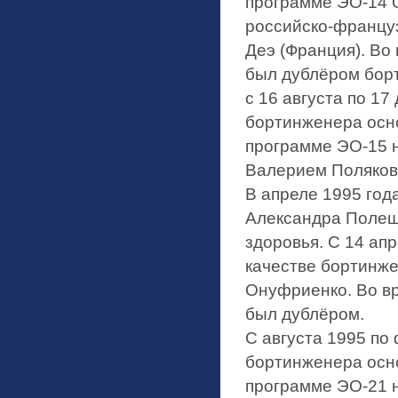
программе ЭО-14 
российско-француз
Деэ (Франция). Во
был дублёром бор
с 16 августа по 17
бортинженера осн
программе ЭО-15 
Валерием Поляков
В апреле 1995 год
Александра Полещу
здоровья. С 14 апр
качестве бортинж
Онуфриенко. Во вр
был дублёром.
С августа 1995 по
бортинженера осн
программе ЭО-21 