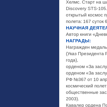
Хелмс. Старт на ш
Discovery STS-105
открытый космос 
полета: 167 суток 
НАУЧНАЯ ДЕЯТЕ
Автор книги «Дневн
НАГРАДЫ:
Награжден медаль
(Указ Президента 
года),
орденом «За заслуг
орденом «За заслу
РФ №367 от 10 апр
космический полет
общественные заслу
2003).
Кавалер ордена По