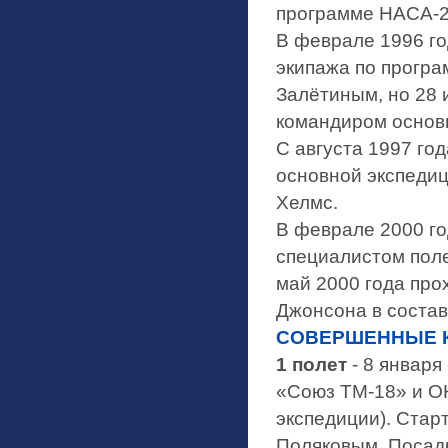
программе НАСА-2
В феврале 1996 г
экипажа по програ
Залётиным, но 28
командиром основн
С августа 1997 го
основной экспеди
Хелмс.
В феврале 2000 го
специалистом поле
май 2000 года про
Джонсона в составе
СОВЕРШЕННЫЕ 
1 полет
- 8 января
«Союз ТМ-18» и ОК
экспедиции). Ста
Поляковым. Посад