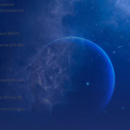
 золотой
преподавателя
вского ВВАУЛ.
навтов ЦПК ВВС
начала вместе с
ме ЭО-8 на ОК
сте с А. Калери