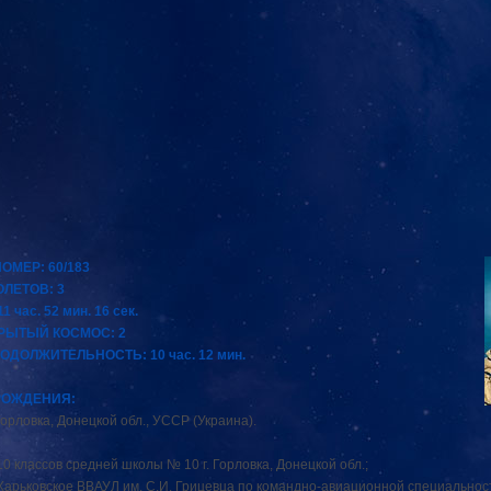
ОМЕР: 60/183
ЛЕТОВ: 3
1 час. 52 мин. 16 сек.
РЫТЫЙ КОСМОС: 2
ДОЛЖИТЕЛЬНОСТЬ: 10 час. 12 мин.
РОЖДЕНИЯ:
. Горловка, Донецкой обл., УССР (Украина).
 10 классов средней школы № 10 г. Горловка, Донецкой обл.;
л Харьковское ВВАУЛ им. С.И. Грицевца по командно-авиационной специальнос